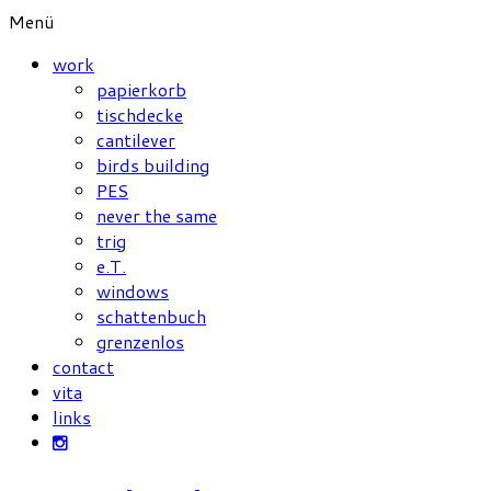
Menü
work
papierkorb
tischdecke
cantilever
birds building
PES
never the same
trig
e.T.
windows
schattenbuch
grenzenlos
contact
vita
links