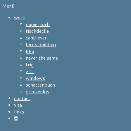
Menü
work
papierkorb
tischdecke
cantilever
birds building
PES
never the same
trig
e.T.
windows
schattenbuch
grenzenlos
contact
vita
links